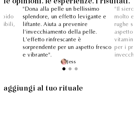
le opinioni. le esperienze. i risultati.
"Dona alla pelle un bellissimo
"Il sier
apido
splendore, un effetto levigante e
molto eff
sibili,
liftante. Aiuta a prevenire
rughe si
o,
l'invecchiamento della pelle.
aspetto 
L'effetto rinfrescante è
vitamina
sorprendente per un aspetto fresco
per i pro
e vibrante".
invecchi
Jess
aggiungi al tuo rituale