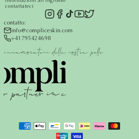
informazioni all’ingrosso
contattateci
contatto:
info@compliceskin.com
+41795424698
innamoratevi della vostra pelle
Metodi
di